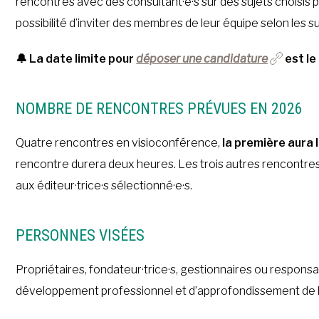
rencontres avec des consultant·e·s sur des sujets choisis pa
possibilité d’inviter des membres de leur équipe selon les 
🔔 La date limite pour
déposer une candidature
est le
NOMBRE DE RENCONTRES PRÉVUES EN 2026
Quatre rencontres en visioconférence,
la première aura l
rencontre durera deux heures.
Les trois autres rencontre
aux éditeur·trice·s sélectionné·e·s.
PERSONNES VISÉES
Propriétaires, fondateur·trice·s, gestionnaires ou respons
développement professionnel et d’approfondissement de l