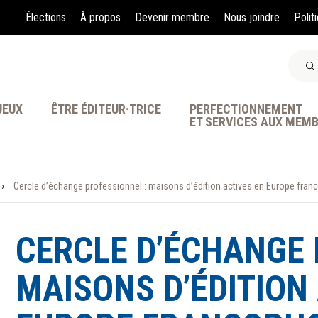
Élections
À propos
Devenir membre
Nous joindre
Polit
JEUX
ÊTRE ÉDITEUR·TRICE
PERFECTIONNEMENT
ET SERVICES AUX MEM
›
Cercle d’échange professionnel : maisons d’édition actives en Europe fr
À LA POINTE DE LA PR
CERCLE D’ÉCHANGE 
MAISONS D’ÉDITION