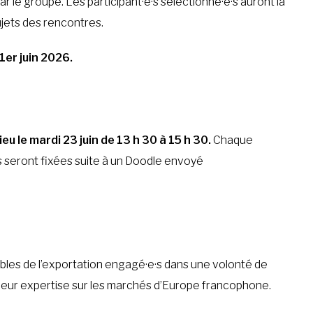
r le groupe. Les participant·e·s sélectionné·e·s auront la
sujets des rencontres.
 1er juin 2026.
ieu le mardi 23 juin de 13 h 30 à 15 h 30.
Chaque
s seront fixées suite à un Doodle envoyé
ables de l’exportation engagé·e·s dans une volonté de
eur expertise sur les marchés d’Europe francophone.