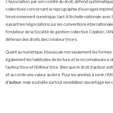
L’Association, par son comité du droit, défend systématiqu
collectives concernant la reprographie d’ouvrages imprimés
l’environnement numérique, tant à l’échelle nationale avec l
suivant les négociations sur les conventions internationales
fondateur de la Société de gestion collective Copibec, l’AN
défense des droits des créateur·trice·s.
Quant au numérique, il bouscule non seulement les formes t
également les habitudes de lecture et la reconnaissance du
l’auteur·trice et l’éditeur·trice. Bien que le droit d’auteur so
et accorde une valeur au livre. Pour les années à venir, l’AN
d’auteur
, mais souhaite surtout sensibiliser davantage les c