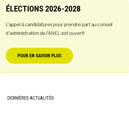
ÉLECTIONS 2026-2028
À LA POINTE DE LA PROFESSION
L'appel à candidatures pour prendre part au conseil
d'administration de l'ANEL est ouvert!
À PROPOS
DEVENIR MEMBRE
NOUS JOINDRE
POUR EN SAVOIR PLUS
DERNIÈRES ACTUALITÉS