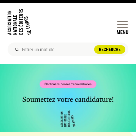
MENU
ACTUALITÉS
DOSSIERS ET ENJEUX
ÊTRE ÉDITEUR·TRICE
PERFECTIONNEMENT
ET SERVICES AUX MEMBRES
RÉPERTOIRE DES MEMBRES
CALENDRIER