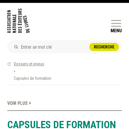
MENU
ACTUALITÉS
Dossiers et enjeux
DOSSIERS ET ENJEUX
›
Capsules de formation
ÊTRE ÉDITEUR·TRICE
PERFECTIONNEMENT
ET SERVICES AUX MEMBRES
VOIR PLUS +
RÉPERTOIRE DES MEMBRES
CAPSULES DE FORMATION
CALENDRIER