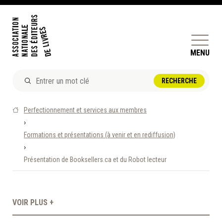
MENU
ACTUALITÉS
Perfectionnement et services aux membres
DOSSIERS ET ENJEUX
›
Formations et présentations (à venir et en rediffusion)
ÊTRE ÉDITEUR·TRICE
›
PERFECTIONNEMENT
Présentation de Booksellers.ca et du Robot lecteur
ET SERVICES AUX MEMBRES
RÉPERTOIRE DES MEMBRES
VOIR PLUS +
CALENDRIER