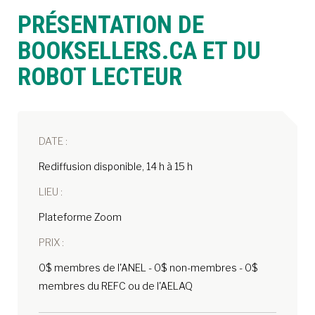
PRÉSENTATION DE
À LA POINTE DE LA PROFESSION
BOOKSELLERS.CA ET DU
ROBOT LECTEUR
À PROPOS
DEVENIR MEMBRE
NOUS JOINDRE
DATE :
Rediffusion disponible, 14 h à 15 h
LIEU :
Plateforme Zoom
PRIX :
0$ membres de l'ANEL - 0$ non-membres - 0$
membres du REFC ou de l'AELAQ