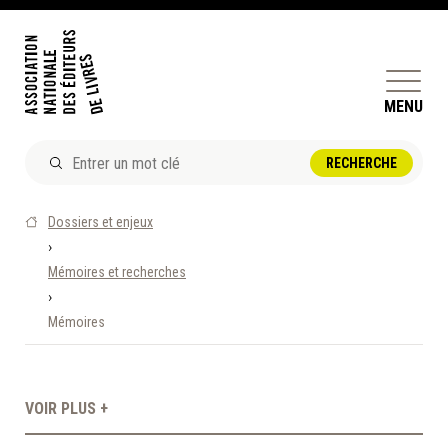
MENU
ACTUALITÉS
Dossiers et enjeux
DOSSIERS ET ENJEUX
›
Mémoires et recherches
ÊTRE ÉDITEUR·TRICE
›
PERFECTIONNEMENT
Mémoires
ET SERVICES AUX MEMBRES
RÉPERTOIRE DES MEMBRES
VOIR PLUS +
CALENDRIER