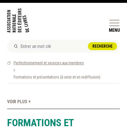
MENU
ACTUALITÉS
Perfectionnement et services aux membres
DOSSIERS ET ENJEUX
›
Formations et présentations (à venir et en rediffusion)
ÊTRE ÉDITEUR·TRICE
PERFECTIONNEMENT
ET SERVICES AUX MEMBRES
VOIR PLUS +
RÉPERTOIRE DES MEMBRES
FORMATIONS ET
CALENDRIER