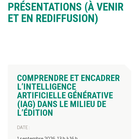
PRÉSENTATIONS (À VENIR
ET EN REDIFFUSION)
À LA POINTE DE LA PROFESSION
À PROPOS
DEVENIR MEMBRE
NOUS JOINDRE
COMPRENDRE ET ENCADRER
L’INTELLIGENCE
ARTIFICIELLE GÉNÉRATIVE
(IAG) DANS LE MILIEU DE
L’ÉDITION
DATE :
1 septembre 2026, 13 h à 16 h