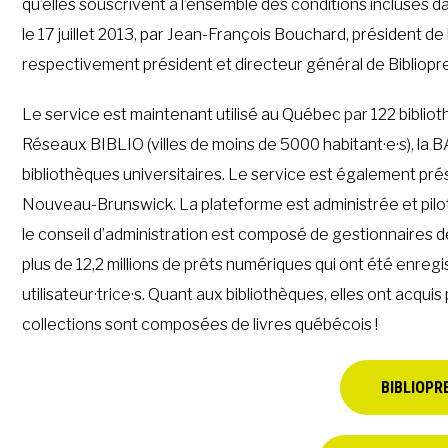
qu’elles souscrivent à l’ensemble des conditions incluses 
le 17 juillet 2013, par Jean-François Bouchard, président d
respectivement président et directeur général de Bibliopr
Le service est maintenant utilisé au Québec par 122 bibliot
Réseaux BIBLIO (villes de moins de 5000 habitant·e·s), la B
bibliothèques universitaires. Le service est également pré
Nouveau-Brunswick. La plateforme est administrée et piloté
le conseil d’administration est composé de gestionnaires de 
plus de 12,2 millions de prêts numériques qui ont été enregi
utilisateur·trice·s. Quant aux bibliothèques, elles ont acqui
collections sont composées de livres québécois !
BIBLIOPR