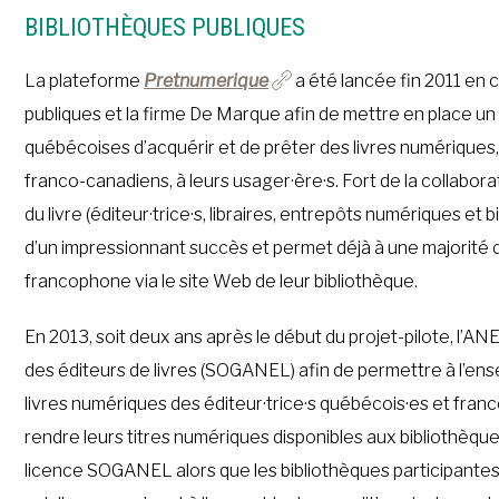
BIBLIOTHÈQUES PUBLIQUES
La plateforme
Pretnumerique
a été lancée fin 2011 en 
publiques et la firme De Marque afin de mettre en place un
québécoises d’acquérir et de prêter des livres numériques,
franco-canadiens, à leurs usager·ère·s. Fort de la collabo
du livre (éditeur·trice·s, libraires, entrepôts numériques et
d’un impressionnant succès et permet déjà à une majorit
francophone via le site Web de leur bibliothèque.
En 2013, soit deux ans après le début du projet-pilote, l’AN
des éditeurs de livres (SOGANEL) afin de permettre à l’en
livres numériques des éditeur·trice·s québécois·es et franco
rendre leurs titres numériques disponibles aux bibliothèqu
licence SOGANEL alors que les bibliothèques participantes