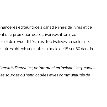
ance les éditeur·trice·s canadien·ne·s de livres et de
t et la promotion des écrivain·e·s littéraires
s et de revues littéraires d’écrivain·e·s canadien·ne·s.
 autres obtenir une note minimale de 15 sur 30 dans la
versité d’écrivains, notamment en incluant les peuples
onnes sourdes ou handicapées et les communautés de