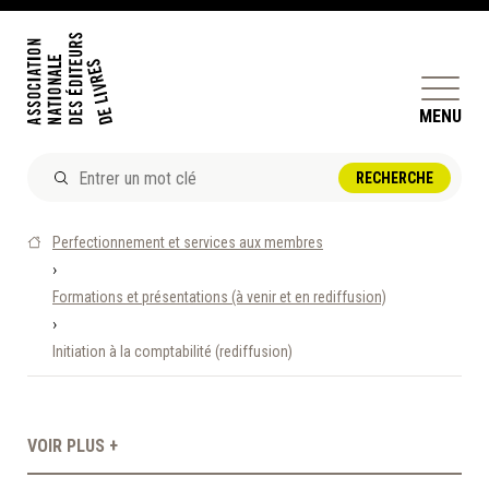
MENU
ACTUALITÉS
Perfectionnement et services aux membres
DOSSIERS ET ENJEUX
›
Formations et présentations (à venir et en rediffusion)
ÊTRE ÉDITEUR·TRICE
›
PERFECTIONNEMENT
Initiation à la comptabilité (rediffusion)
ET SERVICES AUX MEMBRES
RÉPERTOIRE DES MEMBRES
VOIR PLUS +
CALENDRIER