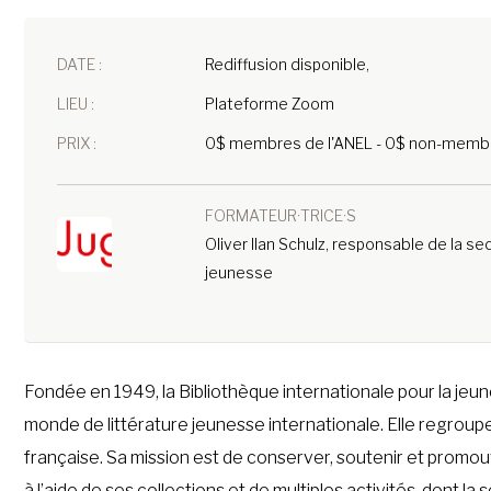
DATE :
Rediffusion disponible,
LIEU :
Plateforme Zoom
PRIX :
0$ membres de l'ANEL - 0$ non-membr
FORMATEUR·TRICE·S
Oliver Ilan Schulz, responsable de la se
jeunesse
Fondée en 1949, la Bibliothèque internationale pour la jeune
monde de littérature jeunesse internationale. Elle regrou
française. Sa mission est de conserver, soutenir et promouv
à l’aide de ses collections et de multiples activités, dont la 