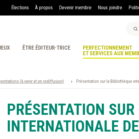
Élections
À propos
Devenir membre
Nous joindre
Polit
JEUX
ÊTRE ÉDITEUR·TRICE
PERFECTIONNEMENT
ET SERVICES AUX MEM
›
sentations (à venir et en rediffusion)
Présentation sur la Bibliothèque int
À LA POINTE DE LA PR
PRÉSENTATION SUR 
INTERNATIONALE DE