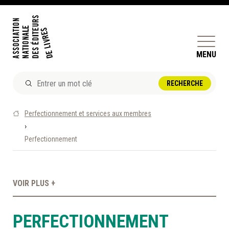
MENU
ACTUALITÉS
Perfectionnement et services aux membres
DOSSIERS ET ENJEUX
›
Perfectionnement
ÊTRE ÉDITEUR·TRICE
PERFECTIONNEMENT
ET SERVICES AUX MEMBRES
VOIR PLUS +
RÉPERTOIRE DES MEMBRES
PERFECTIONNEMENT
CALENDRIER