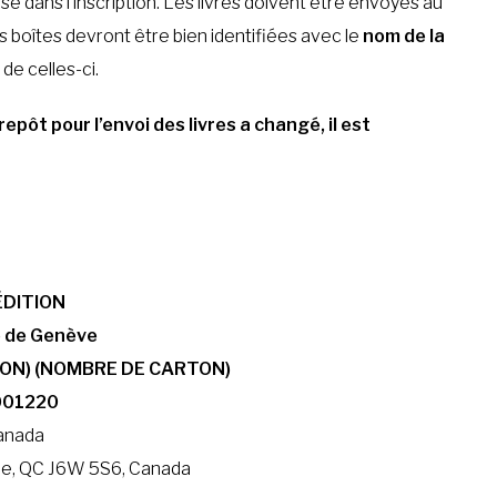
use dans l’inscription. Les livres doivent être envoyés au
es boîtes devront être bien identifiées avec le
nom de la
r
de celles-ci.
repôt pour l’envoi des livres a changé, il est
ÉDITION
re de Genève
ION) (NOMBRE DE CARTON)
001220
anada
nne, QC J6W 5S6, Canada