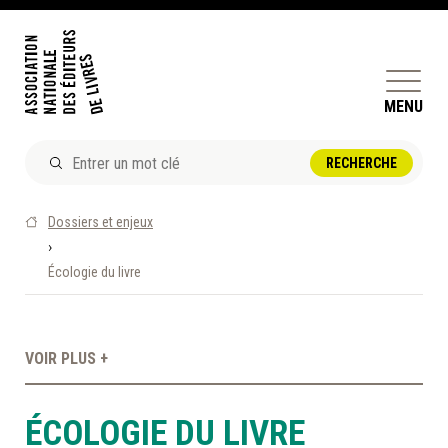
MENU
ACTUALITÉS
Dossiers et enjeux
DOSSIERS ET ENJEUX
›
Écologie du livre
ÊTRE ÉDITEUR·TRICE
PERFECTIONNEMENT
ET SERVICES AUX MEMBRES
VOIR PLUS +
RÉPERTOIRE DES MEMBRES
ÉCOLOGIE DU LIVRE
CALENDRIER