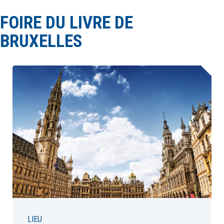
FOIRE DU LIVRE DE
À LA POINTE DE LA PROFESSION
BRUXELLES
À PROPOS
DEVENIR MEMBRE
NOUS JOINDRE
LIEU