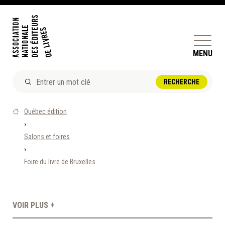
MENU
ACTUALITÉS
Québec édition
DOSSIERS ET ENJEUX
›
Salons et foires
ÊTRE ÉDITEUR·TRICE
›
PERFECTIONNEMENT
Foire du livre de Bruxelles
ET SERVICES AUX MEMBRES
RÉPERTOIRE DES MEMBRES
VOIR PLUS +
CALENDRIER