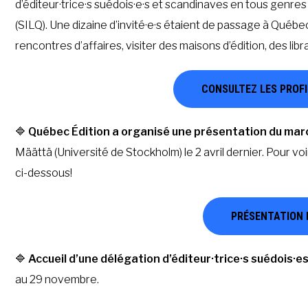
d’éditeur·trice·s suédois·e·s et scandinaves en tous genre
(SILQ). Une dizaine d’invité·e·s étaient de passage à Québe
rencontres d’affaires, visiter des maisons d’édition, des libr
CONSULTEZ LES PROFIL
🔷
Québec Édition a organisé une présentation du marc
Määttä (Université de Stockholm) le 2 avril dernier. Pour voir
ci-dessous!
PRÉSENTATION 
🔷
Accueil d’une délégation d’éditeur·trice·s suédois·e
au 29 novembre.