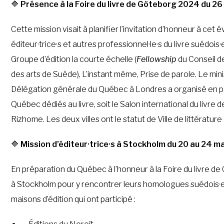
🔷
Présence à la Foire du livre de Göteborg 2024 du 2
Cette mission visait à planifier l’invitation d’honneur à ce
éditeur·trice·s et autres professionnel·le·s du livre suédois·e
Groupe d’édition la courte échelle (
Fellowship
du Conseil d
des arts de Suède), L’instant même, Prise de parole. Le min
Délégation générale du Québec à Londres a organisé en par
Québec dédiés au livre, soit le Salon international du livr
Rizhome. Les deux villes ont le statut de Ville de littératur
🔷
Mission d’éditeur·trice·s à Stockholm du 20 au 24 m
En préparation du Québec à l’honneur à la Foire du livre de
à Stockholm pour y rencontrer leurs homologues suédois·es
maisons d’édition qui ont participé :