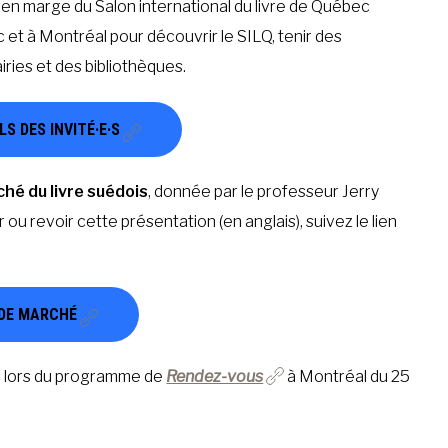
s en marge du Salon international du livre de Québec
c et à Montréal pour découvrir le SILQ, tenir des
airies et des bibliothèques.
S DES INVITÉ·E·S
hé du livre suédois
, donnée par le professeur Jerry
 ou revoir cette présentation (en anglais), suivez le lien
DE MARCHÉ
s
lors du programme de
Rendez-vous
à Montréal du 25