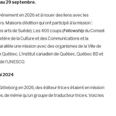
6 au 29 septembre.
t événement en 2026 et à nouer des liens avec les
·s. Maisons d’édition qui ont participé à la mission :
es arts de Suède), Les 400 coups (
Fellowship
du Conseil
istère de la Culture et des Communications et la
allèle une mission avec des organismes de la Ville de
e de Québec, L’Institut canadien de Québec, Québec BD et
e de l’UNESCO.
ai 2024
 Göteborg en 2026, des éditeur·trice·s étaient en mission
, de même qu’un groupe de traducteur·trice·s. Voici les