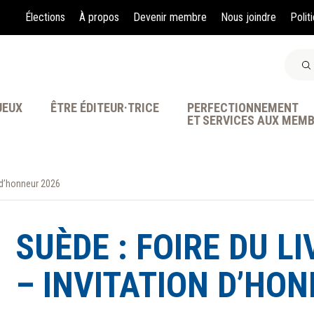
Élections
À propos
Devenir membre
Nous joindre
Polit
JEUX
ÊTRE ÉDITEUR·TRICE
PERFECTIONNEMENT
ET SERVICES AUX MEM
n d’honneur 2026
À LA POINTE DE LA PR
SUÈDE : FOIRE DU 
– INVITATION D’HO