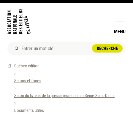
MENU
ACTUALITÉS
Québec édition
DOSSIERS ET ENJEUX
›
Salons et foires
ÊTRE ÉDITEUR·TRICE
›
PERFECTIONNEMENT
Salon du livre et de la presse jeunesse en Seine-Saint-Denis
ET SERVICES AUX MEMBRES
›
Documents utiles
RÉPERTOIRE DES MEMBRES
CALENDRIER