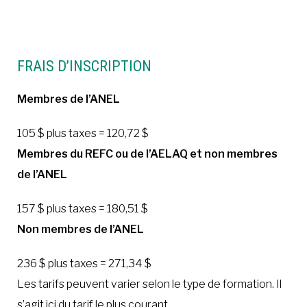
À LA POINTE DE LA PROFESSION
FRAIS D’INSCRIPTION
À PROPOS
DEVENIR MEMBRE
NOUS JOINDRE
Membres de l’ANEL
105 $ plus taxes = 120,72 $
Membres du REFC ou de l
’
AELAQ et non membres
de l
’
ANEL
157 $ plus taxes = 180,51 $
Non membres de l
’
ANEL
236 $ plus taxes = 271,34 $
Les tarifs peuvent varier selon le type de formation. Il
s’agit ici du tarif le plus courant.