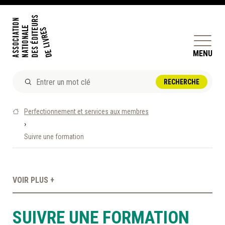
MENU
ACTUALITÉS
Perfectionnement et services aux membres
DOSSIERS ET ENJEUX
›
Suivre une formation
ÊTRE ÉDITEUR·TRICE
PERFECTIONNEMENT
ET SERVICES AUX MEMBRES
VOIR PLUS +
RÉPERTOIRE DES MEMBRES
SUIVRE UNE FORMATION
CALENDRIER