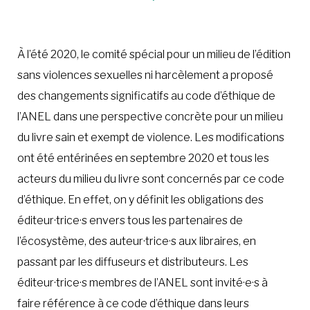
À LA POINTE DE LA PROFESSION
À l’été 2020, le comité spécial pour un milieu de l’édition
sans violences sexuelles ni harcèlement a proposé
À PROPOS
DEVENIR MEMBRE
NOUS JOINDRE
des changements significatifs au code d’éthique de
l’ANEL dans une perspective concrète pour un milieu
du livre sain et exempt de violence. Les modifications
ont été entérinées en septembre 2020 et tous les
acteurs du milieu du livre sont concernés par ce code
d’éthique. En effet, on y définit les obligations des
éditeur·trice·s envers tous les partenaires de
l’écosystème, des auteur·trice·s aux libraires, en
passant par les diffuseurs et distributeurs. Les
éditeur·trice·s membres de l’ANEL sont invité·e·s à
faire référence à ce code d’éthique dans leurs