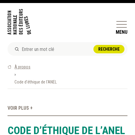
MENU
ACTUALITÉS
À propos
DOSSIERS ET ENJEUX
›
Code d’éthique de l’ANEL
ÊTRE ÉDITEUR·TRICE
PERFECTIONNEMENT
ET SERVICES AUX MEMBRES
VOIR PLUS +
RÉPERTOIRE DES MEMBRES
CODE D’ÉTHIQUE DE L’ANEL
CALENDRIER