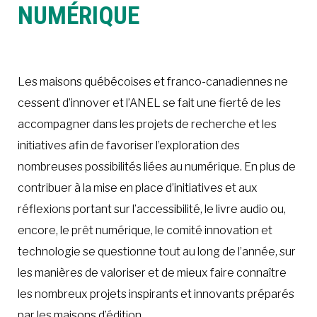
NUMÉRIQUE
À LA POINTE DE LA PROFESSION
Les maisons québécoises et franco-canadiennes ne
À PROPOS
DEVENIR MEMBRE
NOUS JOINDRE
cessent d’innover et l’ANEL se fait une fierté de les
accompagner dans les projets de recherche et les
initiatives afin de favoriser l’exploration des
nombreuses possibilités liées au numérique. En plus de
contribuer à la mise en place d’initiatives et aux
réflexions portant sur l’accessibilité, le livre audio ou,
encore, le prêt numérique, le comité innovation et
technologie se questionne tout au long de l’année, sur
les manières de valoriser et de mieux faire connaître
les nombreux projets inspirants et innovants préparés
par les maisons d’édition.