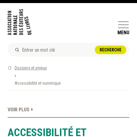
MENU
ACTUALITÉS
Dossiers et enjeux
DOSSIERS ET ENJEUX
›
Accessibilité et numérique
ÊTRE ÉDITEUR·TRICE
PERFECTIONNEMENT
ET SERVICES AUX MEMBRES
VOIR PLUS +
RÉPERTOIRE DES MEMBRES
ACCESSIBILITÉ ET
CALENDRIER