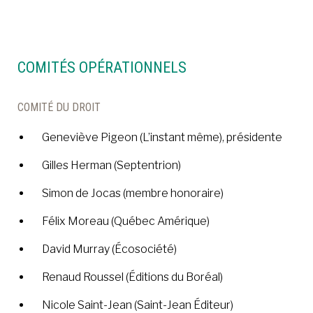
À LA POINTE DE LA PROFESSION
COMITÉS OPÉRATIONNELS
À PROPOS
DEVENIR MEMBRE
NOUS JOINDRE
COMITÉ DU DROIT
Geneviève Pigeon (L’instant même), présidente
Gilles Herman (Septentrion)
Simon de Jocas (membre honoraire)
Félix Moreau (Québec Amérique)
David Murray (Écosociété)
Renaud Roussel (Éditions du Boréal)
Nicole Saint-Jean (Saint-Jean Éditeur)