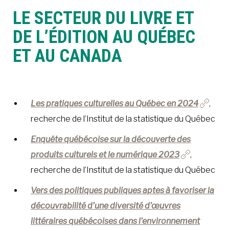
LE SECTEUR DU LIVRE ET
À LA POINTE DE LA PROFESSION
DE L’ÉDITION AU QUÉBEC
ET AU CANADA
À PROPOS
DEVENIR MEMBRE
NOUS JOINDRE
Les pratiques culturelles au Québec en 2024
,
recherche de l’Institut de la statistique du Québec
Enquête québécoise sur la découverte des
produits culturels et le numérique 2023
,
recherche de l’Institut de la statistique du Québec
Vers des politiques publiques aptes à favoriser la
découvrabilité d’une diversité d’œuvres
littéraires québécoises dans l’environnement