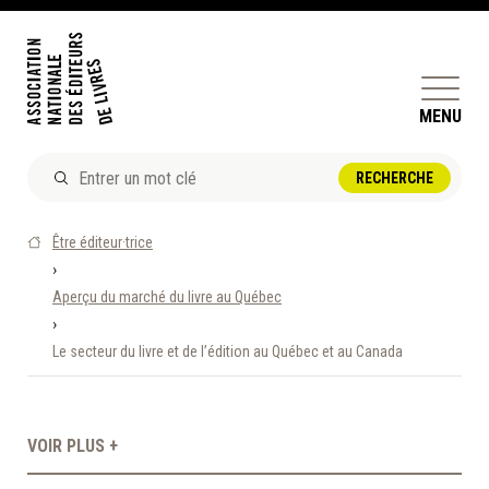
MENU
ACTUALITÉS
Être éditeur·trice
DOSSIERS ET ENJEUX
›
Aperçu du marché du livre au Québec
ÊTRE ÉDITEUR·TRICE
›
PERFECTIONNEMENT
Le secteur du livre et de l’édition au Québec et au Canada
ET SERVICES AUX MEMBRES
RÉPERTOIRE DES MEMBRES
VOIR PLUS +
CALENDRIER