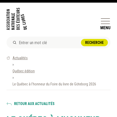
MENU
ACTUALITÉS
Actualités
DOSSIERS ET ENJEUX
›
Québec édition
ÊTRE ÉDITEUR·TRICE
›
PERFECTIONNEMENT
Le Québec à l’honneur du Foire du livre de Göteborg 2026
ET SERVICES AUX MEMBRES
RÉPERTOIRE DES MEMBRES
RETOUR AUX ACTUALITÉS
CALENDRIER