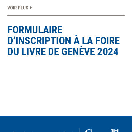
VOIR PLUS +
À LA POINTE DE LA PROFESSION
FORMULAIRE
À PROPOS
DEVENIR MEMBRE
NOUS JOINDRE
D’INSCRIPTION À LA FOIRE
DU LIVRE DE GENÈVE 2024