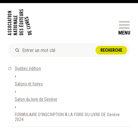
MENU
ACTUALITÉS
Québec édition
DOSSIERS ET ENJEUX
›
Salons et foires
ÊTRE ÉDITEUR·TRICE
›
PERFECTIONNEMENT
Salon du livre de Genève
ET SERVICES AUX MEMBRES
›
FORMULAIRE D’INSCRIPTION À LA FOIRE DU LIVRE DE Genève
RÉPERTOIRE DES MEMBRES
2024
CALENDRIER