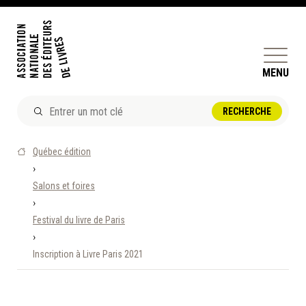
MENU
ACTUALITÉS
Québec édition
DOSSIERS ET ENJEUX
›
Salons et foires
ÊTRE ÉDITEUR·TRICE
›
PERFECTIONNEMENT
Festival du livre de Paris
ET SERVICES AUX MEMBRES
›
Inscription à Livre Paris 2021
RÉPERTOIRE DES MEMBRES
CALENDRIER