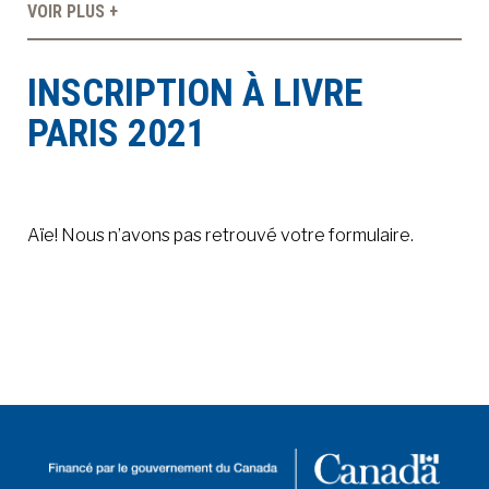
VOIR PLUS +
À LA POINTE DE LA PROFESSION
INSCRIPTION À LIVRE
PARIS 2021
À PROPOS
DEVENIR MEMBRE
NOUS JOINDRE
Aïe! Nous n’avons pas retrouvé votre formulaire.