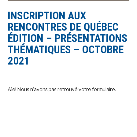
INSCRIPTION AUX
À LA POINTE DE LA PROFESSION
RENCONTRES DE QUÉBEC
ÉDITION – PRÉSENTATIONS
À PROPOS
DEVENIR MEMBRE
NOUS JOINDRE
THÉMATIQUES – OCTOBRE
2021
Aïe! Nous n’avons pas retrouvé votre formulaire.