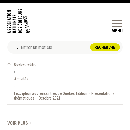
MENU
ACTUALITÉS
Québec édition
DOSSIERS ET ENJEUX
›
Activités
ÊTRE ÉDITEUR·TRICE
›
PERFECTIONNEMENT
Inscription aux rencontres de Québec Édition – Présentations
ET SERVICES AUX MEMBRES
thématiques – Octobre 2021
RÉPERTOIRE DES MEMBRES
VOIR PLUS +
CALENDRIER