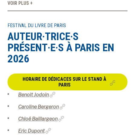
VOIR PLUS +
À LA POINTE DE LA PROFESSION
FESTIVAL DU LIVRE DE PARIS
AUTEUR·TRICE·S
À PROPOS
DEVENIR MEMBRE
NOUS JOINDRE
PRÉSENT·E·S À PARIS EN
2026
HORAIRE DE DÉDICACES SUR LE STAND À
PARIS
Benoit Jodoin
Caroline Bergeron
Chloé Baillargeon
Eric Dupont