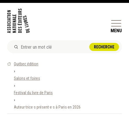
MENU
ACTUALITÉS
Québec édition
DOSSIERS ET ENJEUX
›
Salons et foires
ÊTRE ÉDITEUR·TRICE
›
PERFECTIONNEMENT
Festival du livre de Paris
ET SERVICES AUX MEMBRES
›
Auteur·trice·s présent·e·s à Paris en 2026
RÉPERTOIRE DES MEMBRES
CALENDRIER