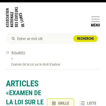
MENU
ACTUALITÉS
Actualités
DOSSIERS ET ENJEUX
›
Examen de la Loi sur le droit d'auteur
ÊTRE ÉDITEUR·TRICE
PERFECTIONNEMENT
ET SERVICES AUX MEMBRES
ARTICLES
RÉPERTOIRE DES MEMBRES
«EXAMEN DE
LA LOI SUR LE
CALENDRIER
GRILLE
LISTE