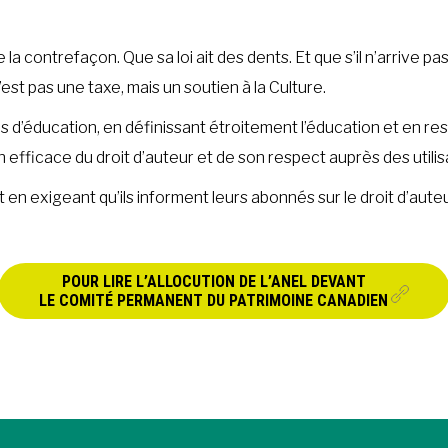
e la contrefaçon. Que sa loi ait des dents. Et que s’il n’arrive 
’est pas une taxe, mais un soutien à la Culture.
 fins d’éducation, en définissant étroitement l’éducation et en r
fficace du droit d’auteur et de son respect auprès des utilisa
 en exigeant qu’ils informent leurs abonnés sur le droit d’auteur
POUR LIRE L’ALLOCUTION DE L’ANEL DEVANT
LE COMITÉ PERMANENT DU PATRIMOINE CANADIEN