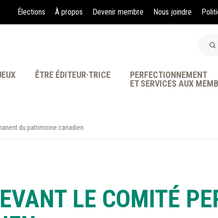
Élections
À propos
Devenir membre
Nous joindre
Polit
JEUX
ÊTRE ÉDITEUR·TRICE
PERFECTIONNEMENT
ET SERVICES AUX MEM
manent du patrimoine canadien
À LA POINTE DE LA PR
DEVANT LE COMITÉ P