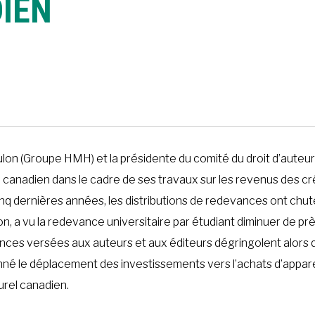
IEN
lon (Groupe HMH) et la présidente du comité du droit d’auteur
anadien dans le cadre de ses travaux sur les revenus des créa
s cinq dernières années, les distributions de redevances ont c
n, a vu la redevance universitaire par étudiant diminuer de prè
ances versées aux auteurs et aux éditeurs dégringolent alors
ionné le déplacement des investissements vers l’achats d’appa
urel canadien.