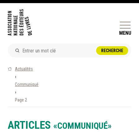
MENU
ACTUALITÉS
Actualités
DOSSIERS ET ENJEUX
›
Communiqué
ÊTRE ÉDITEUR·TRICE
›
PERFECTIONNEMENT
Page 2
ET SERVICES AUX MEMBRES
RÉPERTOIRE DES MEMBRES
ARTICLES
«COMMUNIQUÉ»
CALENDRIER