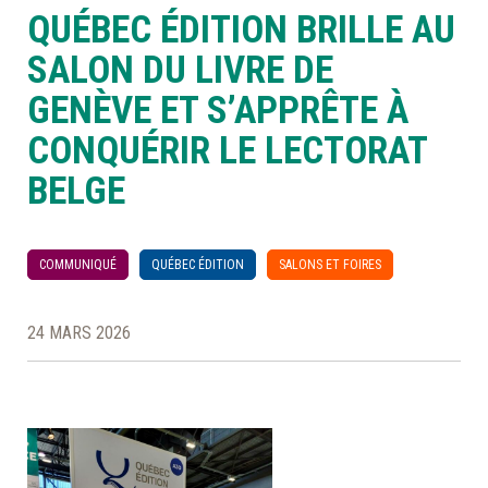
QUÉBEC ÉDITION BRILLE AU
À LA POINTE DE LA PROFESSION
SALON DU LIVRE DE
GENÈVE ET S’APPRÊTE À
À PROPOS
DEVENIR MEMBRE
NOUS JOINDRE
CONQUÉRIR LE LECTORAT
BELGE
COMMUNIQUÉ
QUÉBEC ÉDITION
SALONS ET FOIRES
24 MARS 2026