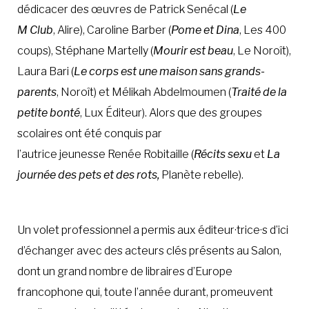
dédicacer des œuvres de Patrick Senécal (
Le
M Club
, Alire), Caroline Barber (
Pome et Dina
, Les 400
coups), Stéphane Martelly (
Mourir est beau
, Le Noroît),
Laura Bari (
Le corps est une maison sans grands-
parents
, Noroît) et Mélikah Abdelmoumen (
Traité de la
petite bonté
, Lux Éditeur). Alors que des groupes
scolaires ont été conquis par
l’autrice jeunesse Renée Robitaille (
Récits sexu
et
La
journée des pets et des rots,
Planète rebelle).
Un volet professionnel a permis aux éditeur·trice·s d’ici
d’échanger avec des acteurs clés présents au Salon,
dont un grand nombre de libraires d’Europe
francophone qui, toute l’année durant, promeuvent