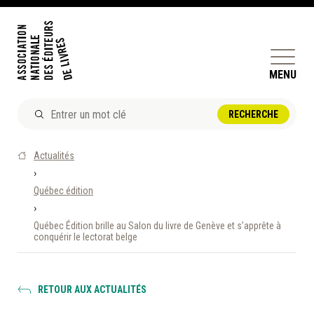
MENU
ACTUALITÉS
Actualités
DOSSIERS ET ENJEUX
›
Québec édition
ÊTRE ÉDITEUR·TRICE
›
PERFECTIONNEMENT
Québec Édition brille au Salon du livre de Genève et s’apprête à
ET SERVICES AUX MEMBRES
conquérir le lectorat belge
RÉPERTOIRE DES MEMBRES
RETOUR AUX ACTUALITÉS
CALENDRIER