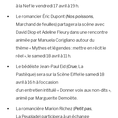
à la Nef le vendredi 17 avril à 19 h.
Le romancier Éric Dupont (
Nos poissons
,
Marchand de feuilles) partagera la scène avec
David Diop et Adeline Fleury dans une rencontre
animée par Manuela Corigliano autour du
thème « Mythes et légendes : mettre en récit le
réel », le samedi 18 avril à 11 h.
Le bédéiste Jean-Paul Eid (
Crue
, La
Pastèque) sera sur la Scène Eiffel le samedi 18
avril à 16 h à l’occasion
d’un entretien intitulé « Donner voix aux non-dits »,
animé par Marguerite Demoëte.
La romancière Marion Richez (
Petit pas
,
La Peuplade) participera à un échange