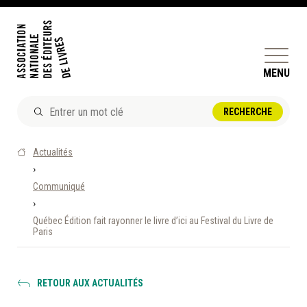
MENU
ACTUALITÉS
Actualités
DOSSIERS ET ENJEUX
›
Communiqué
ÊTRE ÉDITEUR·TRICE
›
PERFECTIONNEMENT
Québec Édition fait rayonner le livre d’ici au Festival du Livre de
ET SERVICES AUX MEMBRES
Paris
RÉPERTOIRE DES MEMBRES
RETOUR AUX ACTUALITÉS
CALENDRIER