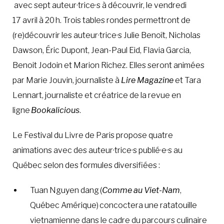
avec sept auteur·trice·s à découvrir, le vendredi
17 avril à 20 h. Trois tables rondes permettront de
(re)découvrir les auteur·trice·s Julie Benoît, Nicholas
Dawson, Éric Dupont, Jean-Paul Eid, Flavia Garcia,
Benoit Jodoin et Marion Richez. Elles seront animées
par Marie Jouvin, journaliste à
Lire Magazine
et Tara
Lennart, journaliste et créatrice de la revue en
ligne
Bookalicious
.
Le Festival du Livre de Paris propose quatre
animations avec des auteur·trice·s publié·e·s au
Québec selon des formules diversifiées :
Tuan Nguyen dang (
Comme au Viet-Nam
,
Québec Amérique) concoctera une ratatouille
vietnamienne dans le cadre du parcours culinaire