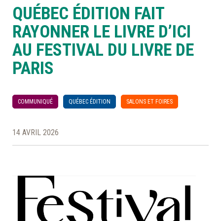
QUÉBEC ÉDITION FAIT
À LA POINTE DE LA PROFESSION
RAYONNER LE LIVRE D’ICI
AU FESTIVAL DU LIVRE DE
À PROPOS
DEVENIR MEMBRE
NOUS JOINDRE
PARIS
COMMUNIQUÉ
QUÉBEC ÉDITION
SALONS ET FOIRES
14 AVRIL 2026