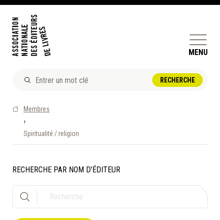
MENU
ACTUALITÉS
Membres
DOSSIERS ET ENJEUX
›
Spiritualité / religion
ÊTRE ÉDITEUR·TRICE
PERFECTIONNEMENT
ET SERVICES AUX MEMBRES
RECHERCHE PAR NOM D'ÉDITEUR
RÉPERTOIRE DES MEMBRES
CALENDRIER