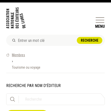
MENU
ACTUALITÉS
Membres
DOSSIERS ET ENJEUX
›
Tourisme ou voyage
ÊTRE ÉDITEUR·TRICE
PERFECTIONNEMENT
ET SERVICES AUX MEMBRES
RECHERCHE PAR NOM D'ÉDITEUR
RÉPERTOIRE DES MEMBRES
CALENDRIER