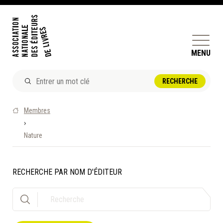
MENU
ACTUALITÉS
Membres
DOSSIERS ET ENJEUX
›
Nature
ÊTRE ÉDITEUR·TRICE
PERFECTIONNEMENT
ET SERVICES AUX MEMBRES
RECHERCHE PAR NOM D'ÉDITEUR
RÉPERTOIRE DES MEMBRES
CALENDRIER