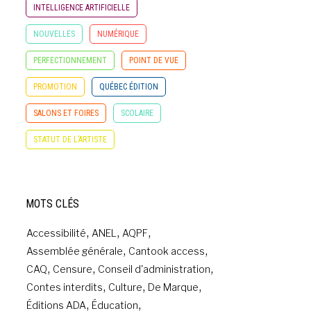
INTELLIGENCE ARTIFICIELLE
NON CLASSÉ
NOUVELLES
NUMÉRIQUE
PERFECTIONNEMENT
POINT DE VUE
PROMOTION
QUÉBEC ÉDITION
SALONS ET FOIRES
SCOLAIRE
STATUT DE L’ARTISTE
MOTS CLÉS
,
,
,
Accessibilité
ANEL
AQPF
,
,
Assemblée générale
Cantook access
,
,
,
CAQ
Censure
Conseil d'administration
,
,
,
Contes interdits
Culture
De Marque
,
,
Éditions ADA
Éducation