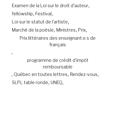
,
Examen de la Loi sur le droit d'auteur
,
,
fellowship
Festival
,
Loi sur le statut de l'artiste
,
,
,
Marché de la poésie
Ministres
Prix
Prix littéraires des enseignant.e.s de
français
,
programme de crédit d’impôt
remboursable
,
,
,
Québec en toutes lettres
Rendez-vous
,
,
,
SLPJ
table ronde
UNEQ