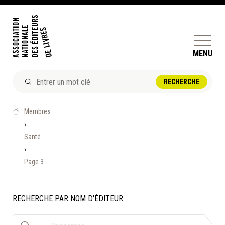
MENU
ACTUALITÉS
Membres
DOSSIERS ET ENJEUX
›
Santé
ÊTRE ÉDITEUR·TRICE
›
PERFECTIONNEMENT
Page 3
ET SERVICES AUX MEMBRES
RÉPERTOIRE DES MEMBRES
RECHERCHE PAR NOM D'ÉDITEUR
CALENDRIER