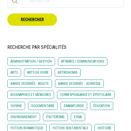
À LA POINTE DE LA PROFESSION
RECHERCHER
À PROPOS
DEVENIR MEMBRE
NOUS JOINDRE
RECHERCHE PAR SPÉCIALITÉS
ADMINISTRATION / GESTION
AFFAIRES / COMMUNICATIONS
ARTS
ARTS DE VIVRE
ASTRONOMIE
BANDE DESSINÉE - ADULTE
BANDE DESSINÉE - JEUNESSE
BIOGRAPHIES ET MÉMOIRES
CORRESPONDANCE ET ÉPISTOLAIRE
CUISINE
DOCUMENTAIRE
DRAMATURGIE
ÉDUCATION
ENVIRONNEMENT
ÉSOTÉRISME
ESSAI
FICTION ROMANTIQUE
FICTION SENTIMENTALE
HISTOIRE