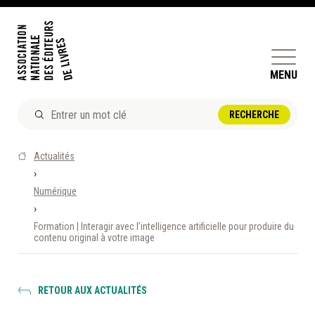
MENU
ACTUALITÉS
Actualités
DOSSIERS ET ENJEUX
›
Numérique
ÊTRE ÉDITEUR·TRICE
›
PERFECTIONNEMENT
Formation | Interagir avec l’intelligence artificielle pour produire du
ET SERVICES AUX MEMBRES
contenu original à votre image
RÉPERTOIRE DES MEMBRES
RETOUR AUX ACTUALITÉS
CALENDRIER