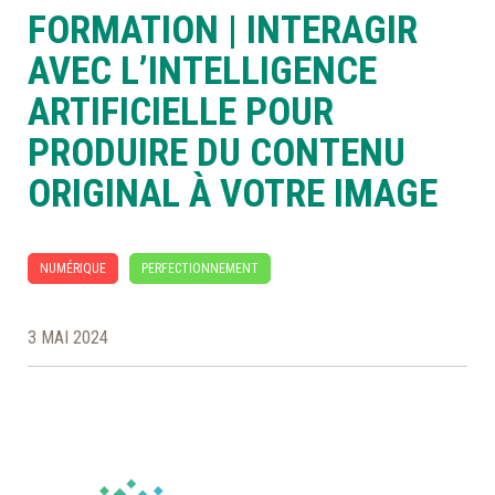
FORMATION | INTERAGIR
À LA POINTE DE LA PROFESSION
AVEC L’INTELLIGENCE
ARTIFICIELLE POUR
À PROPOS
DEVENIR MEMBRE
NOUS JOINDRE
PRODUIRE DU CONTENU
ORIGINAL À VOTRE IMAGE
NUMÉRIQUE
PERFECTIONNEMENT
3 MAI 2024