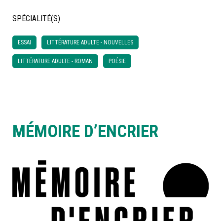
SPÉCIALITÉ(S)
À LA POINTE DE LA PROFESSION
ESSAI
LITTÉRATURE ADULTE - NOUVELLES
À PROPOS
DEVENIR MEMBRE
NOUS JOINDRE
LITTÉRATURE ADULTE - ROMAN
POÉSIE
MÉMOIRE D’ENCRIER