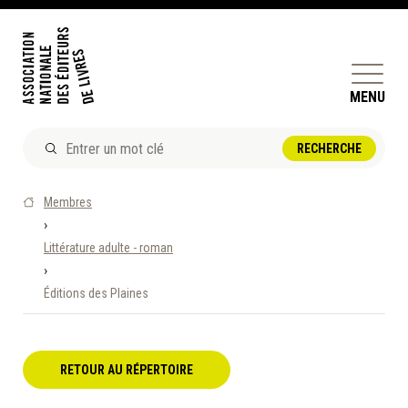
MENU
ACTUALITÉS
Membres
DOSSIERS ET ENJEUX
›
Littérature adulte - roman
ÊTRE ÉDITEUR·TRICE
›
PERFECTIONNEMENT
Éditions des Plaines
ET SERVICES AUX MEMBRES
RÉPERTOIRE DES MEMBRES
RETOUR AU RÉPERTOIRE
CALENDRIER