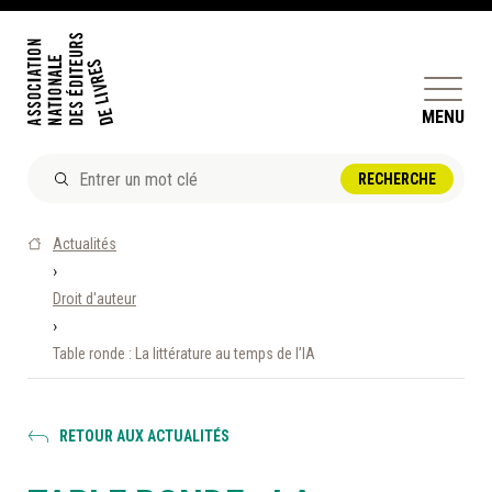
MENU
ACTUALITÉS
Actualités
DOSSIERS ET ENJEUX
›
Droit d'auteur
ÊTRE ÉDITEUR·TRICE
›
PERFECTIONNEMENT
Table ronde : La littérature au temps de l’IA
ET SERVICES AUX MEMBRES
RÉPERTOIRE DES MEMBRES
RETOUR AUX ACTUALITÉS
CALENDRIER