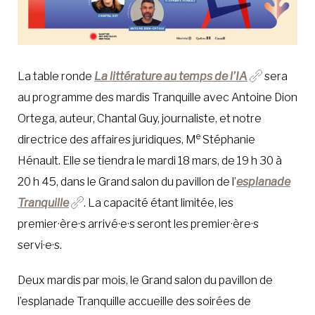
La table ronde
La littérature au temps de l’IA
sera
au programme des mardis Tranquille avec Antoine Dion
Ortega, auteur, Chantal Guy, journaliste, et notre
e
directrice des affaires juridiques, M
Stéphanie
Hénault. Elle se tiendra le mardi 18 mars, de 19 h 30 à
20 h 45, dans le Grand salon du pavillon de l’
esplanade
Tranquille
. La capacité étant limitée, les
premier·ère·s arrivé·e·s seront les premier·ère·s
servi·e·s.
Deux mardis par mois, le Grand salon du pavillon de
l’esplanade Tranquille accueille des soirées de