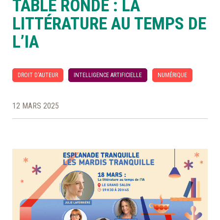
TABLE RONDE : LA
LITTÉRATURE AU TEMPS DE
À LA POINTE DE LA PROFESSION
L’IA
À PROPOS
DEVENIR MEMBRE
NOUS JOINDRE
DROIT D'AUTEUR
INTELLIGENCE ARTIFICIELLE
NUMÉRIQUE
12 MARS 2025