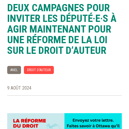
DEUX CAMPAGNES POUR
À LA POINTE DE LA PROFESSION
INVITER LES DÉPUTÉ·E·S À
AGIR MAINTENANT POUR
À PROPOS
DEVENIR MEMBRE
NOUS JOINDRE
UNE RÉFORME DE LA LOI
SUR LE DROIT D’AUTEUR
ANEL
DROIT D'AUTEUR
9 AOÛT 2024