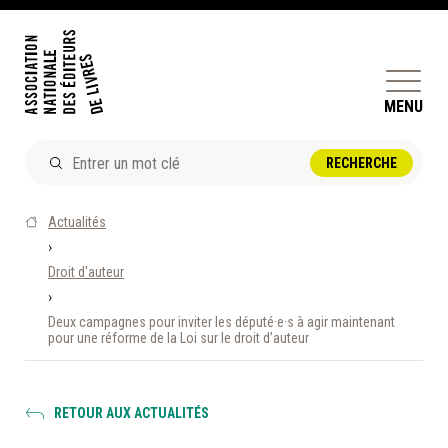
MENU
ACTUALITÉS
Actualités
DOSSIERS ET ENJEUX
›
Droit d'auteur
ÊTRE ÉDITEUR·TRICE
›
PERFECTIONNEMENT
Deux campagnes pour inviter les député·e·s à agir maintenant
ET SERVICES AUX MEMBRES
pour une réforme de la Loi sur le droit d’auteur
RÉPERTOIRE DES MEMBRES
RETOUR AUX ACTUALITÉS
CALENDRIER