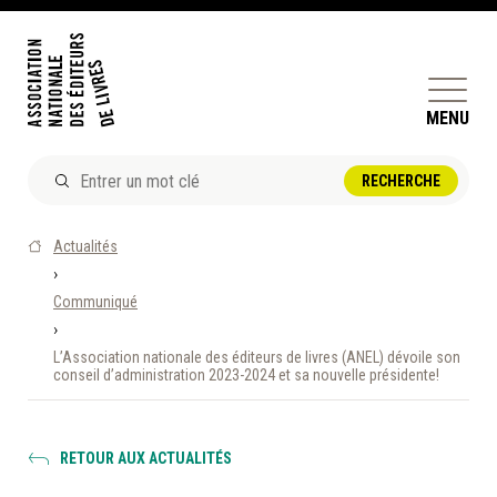
MENU
ACTUALITÉS
Actualités
DOSSIERS ET ENJEUX
›
Communiqué
ÊTRE ÉDITEUR·TRICE
›
PERFECTIONNEMENT
L’Association nationale des éditeurs de livres (ANEL) dévoile son
ET SERVICES AUX MEMBRES
conseil d’administration 2023-2024 et sa nouvelle présidente!
RÉPERTOIRE DES MEMBRES
RETOUR AUX ACTUALITÉS
CALENDRIER