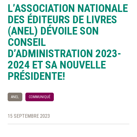
L’ASSOCIATION NATIONALE
À LA POINTE DE LA PROFESSION
DES ÉDITEURS DE LIVRES
(ANEL) DÉVOILE SON
À PROPOS
DEVENIR MEMBRE
NOUS JOINDRE
CONSEIL
D’ADMINISTRATION 2023-
2024 ET SA NOUVELLE
PRÉSIDENTE!
ANEL
COMMUNIQUÉ
15 SEPTEMBRE 2023