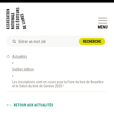
MENU
ACTUALITÉS
Actualités
DOSSIERS ET ENJEUX
›
Québec édition
ÊTRE ÉDITEUR·TRICE
›
PERFECTIONNEMENT
Les inscriptions sont en cours pour la Foire du livre de Bruxelles
ET SERVICES AUX MEMBRES
et le Salon du livre de Genève 2025 !
RÉPERTOIRE DES MEMBRES
RETOUR AUX ACTUALITÉS
CALENDRIER