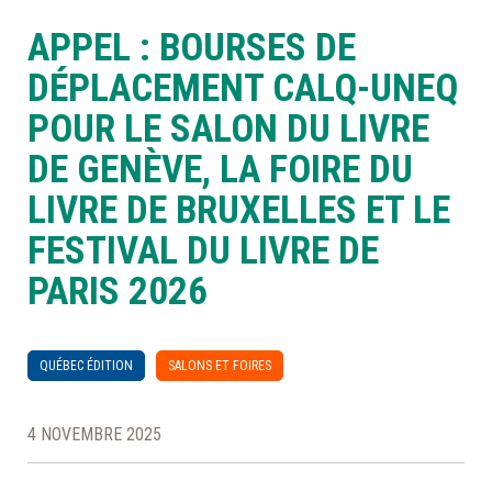
APPEL : BOURSES DE
À LA POINTE DE LA PROFESSION
DÉPLACEMENT CALQ-UNEQ
POUR LE SALON DU LIVRE
À PROPOS
DEVENIR MEMBRE
NOUS JOINDRE
DE GENÈVE, LA FOIRE DU
LIVRE DE BRUXELLES ET LE
FESTIVAL DU LIVRE DE
PARIS 2026
QUÉBEC ÉDITION
SALONS ET FOIRES
4 NOVEMBRE 2025