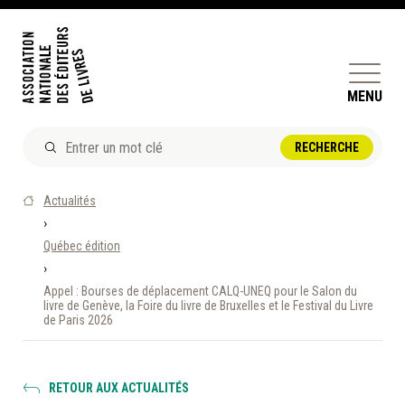
MENU
ACTUALITÉS
Actualités
DOSSIERS ET ENJEUX
›
Québec édition
ÊTRE ÉDITEUR·TRICE
›
PERFECTIONNEMENT
Appel : Bourses de déplacement CALQ-UNEQ pour le Salon du
ET SERVICES AUX MEMBRES
livre de Genève, la Foire du livre de Bruxelles et le Festival du Livre
de Paris 2026
RÉPERTOIRE DES MEMBRES
RETOUR AUX ACTUALITÉS
CALENDRIER