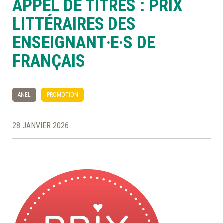
APPEL DE TITRES : PRIX
LITTÉRAIRES DES
À LA POINTE DE LA PROFESSION
ENSEIGNANT·E·S DE
FRANÇAIS
À PROPOS
DEVENIR MEMBRE
NOUS JOINDRE
ANEL
PROMOTION
28 JANVIER 2026