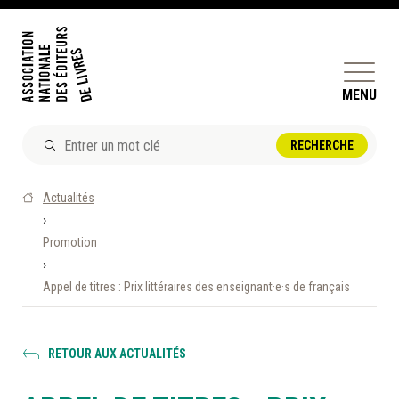
MENU
ACTUALITÉS
Actualités
DOSSIERS ET ENJEUX
›
Promotion
ÊTRE ÉDITEUR·TRICE
›
PERFECTIONNEMENT
Appel de titres : Prix littéraires des enseignant·e·s de français
ET SERVICES AUX MEMBRES
RÉPERTOIRE DES MEMBRES
RETOUR AUX ACTUALITÉS
CALENDRIER