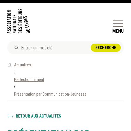
MENU
ACTUALITÉS
Actualités
DOSSIERS ET ENJEUX
›
Perfectionnement
ÊTRE ÉDITEUR·TRICE
›
PERFECTIONNEMENT
Présentation par Communication-Jeunesse
ET SERVICES AUX MEMBRES
RÉPERTOIRE DES MEMBRES
RETOUR AUX ACTUALITÉS
CALENDRIER