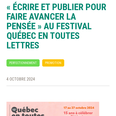
« ÉCRIRE ET PUBLIER POUR
À LA POINTE DE LA PROFESSION
FAIRE AVANCER LA
PENSÉE » AU FESTIVAL
À PROPOS
DEVENIR MEMBRE
NOUS JOINDRE
QUÉBEC EN TOUTES
LETTRES
PERFECTIONNEMENT
PROMOTION
4 OCTOBRE 2024