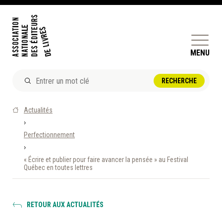
MENU
ACTUALITÉS
Actualités
DOSSIERS ET ENJEUX
›
Perfectionnement
ÊTRE ÉDITEUR·TRICE
›
PERFECTIONNEMENT
« Écrire et publier pour faire avancer la pensée » au Festival
ET SERVICES AUX MEMBRES
Québec en toutes lettres
RÉPERTOIRE DES MEMBRES
RETOUR AUX ACTUALITÉS
CALENDRIER