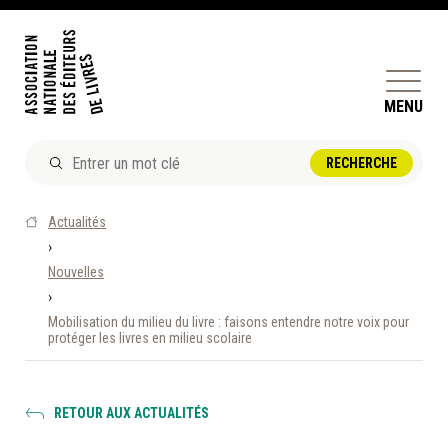
MENU
ACTUALITÉS
Actualités
DOSSIERS ET ENJEUX
›
Nouvelles
ÊTRE ÉDITEUR·TRICE
›
PERFECTIONNEMENT
Mobilisation du milieu du livre : faisons entendre notre voix pour
ET SERVICES AUX MEMBRES
protéger les livres en milieu scolaire
RÉPERTOIRE DES MEMBRES
RETOUR AUX ACTUALITÉS
CALENDRIER