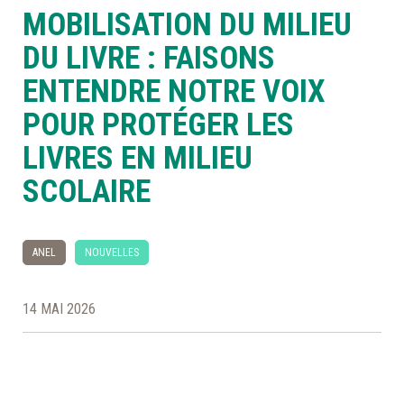
MOBILISATION DU MILIEU
À LA POINTE DE LA PROFESSION
DU LIVRE : FAISONS
ENTENDRE NOTRE VOIX
À PROPOS
DEVENIR MEMBRE
NOUS JOINDRE
POUR PROTÉGER LES
LIVRES EN MILIEU
SCOLAIRE
ANEL
NOUVELLES
14 MAI 2026