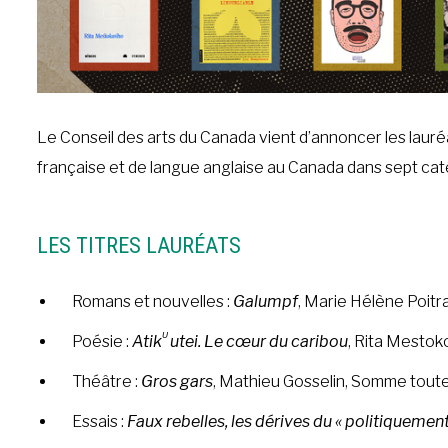
Le Conseil des arts du Canada vient d’annoncer les lauréa
française et de langue anglaise au Canada dans sept ca
LES TITRES LAURÉATS
Romans et nouvelles :
Galumpf
, Marie Hélène Poitra
ᵁ
Poésie :
Atik
utei. Le cœur du caribou
, Rita Mestok
Théâtre :
Gros gars
, Mathieu Gosselin, Somme tout
Essais :
Faux rebelles, les dérives du « politiquement