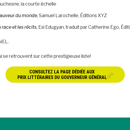
auchesne, la courte échelle
 sauveur du monde
, Samuel Larochelle, Éditions XYZ
 race et les récits
, Esi Edugyan, traduit par Catherine Ego, Édi
ANEL.
ui se retrouvent sur cette prestigieuse liste!
CONSULTEZ LA PAGE DÉDIÉE AUX
PRIX LITTÉRAIRES DU GOUVERNEUR GÉNÉRAL