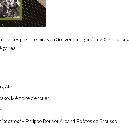
t·e·s des prix littéraires du Gouverneur général 2023! Ces pri
tégories.
s, Alto
osko, Mémoire d’encrier
e
 incorrect »
, Philippe Bernier Arcand, Poètes de Brousse